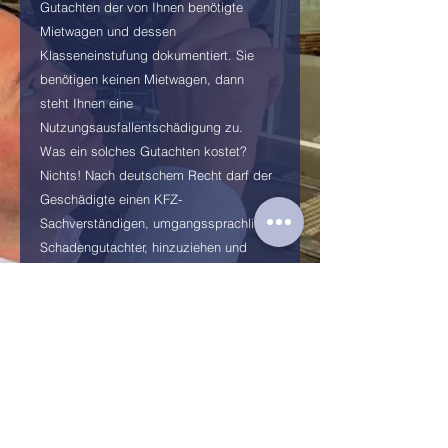
Gutachten der von Ihnen benötigte
Mietwagen und dessen
Klasseneinstufung dokumentiert. Sie
benötigen keinen Mietwagen, dann
steht Ihnen eine
Nutzungsausfallentschädigung zu.
Was ein solches Gutachten kostet?
Nichts! Nach deutschem Recht darf der
Geschädigte einen KFZ-
Sachverständigen, umgangssprachlich
Schadengutachter, hinzuziehen und
einen Rechtsanwalt. Die Kosten hierfür
trägt die gegnerische Versicherung.
Anfrage senden