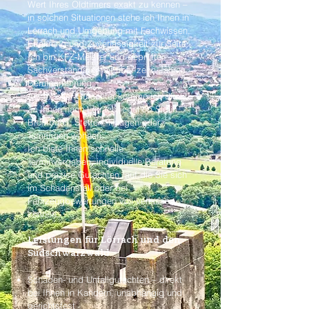
Wert Ihres Oldtimers exakt zu kennen –
in solchen Situationen stehe ich Ihnen in
Lörrach und Umgebung mit Fachwissen,
Erfahrung und Zuverlässigkeit zur Seite.
Ich bin KFZ-Meister und geprüfter
Sachverständiger mit über zehn Jahren
Berufserfahrung.
Als mobiler Gutachter komme ich direkt
zu Ihnen nach Lörrach, egal ob Sie in
Brombach, Stetten, Haagen oder
Tumringen wohnen.
Ich biete Ihnen schnelle
Terminvergaben, individuelle Beratung
und präzise Gutachten, auf die Sie sich
im Schadensfall oder bei
Fahrzeugbewertungen voll verlassen
können.
Leistungen für Lörrach und den
Südschwarzwald
Schaden- und Unfallgutachten – direkt
bei Ihnen in Kandern, unabhängig und
gerichtsfest