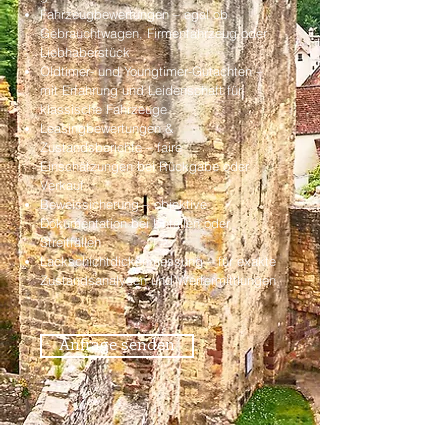
Fahrzeugbewertungen – egal ob
Gebrauchtwagen, Firmenfahrzeug oder
Liebhaberstück
Oldtimer- und Youngtimer-Gutachten –
mit Erfahrung und Leidenschaft für
klassische Fahrzeuge
Leasingbewertungen &
Zustandsberichte – faire
Einschätzungen bei Rückgabe oder
Verkauf
Beweissicherung – objektive
Dokumentation bei Unfällen oder
Streitfällen
Lackschichtdickenmessung – für exakte
Zustandsanalysen und Wertermittlungen
Anfrage senden