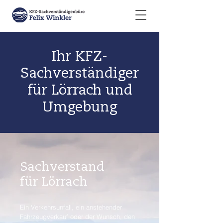
Ihr KFZ-
Sachverständiger
für Lörrach und
Umgebung
Sachverstand
für Lörrach
Ein Verkehrsunfall, ein anstehender
Fahrzeugverkauf oder der Wunsch, den