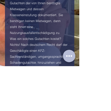
Gutachten der von Ihnen benötigte
Mietwagen und dessen
Klasseneinstufung dokumentiert. Sie
benötigen keinen Mietwagen, dann
steht Ihnen eine
Nutzungsausfallentschädigung zu.
Was ein solches Gutachten kostet?
Nichts! Nach deutschem Recht darf der
Geschädigte einen KFZ-
Sachverständigen, umgangssprachlich
Schadengutachter, hinzuziehen und
einen Rechtsanwalt. Die Kosten hierfür
trägt die gegnerische Versicherung.
Anfrage senden