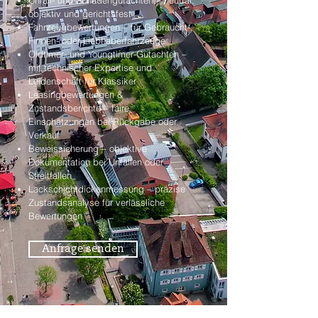
Unfall- und Schadengutachten – neutral,
objektiv und gerichtsfest
Fahrzeugbewertungen – für Gebraucht-,
Firmen- oder Liebhaberfahrzeuge
Oldtimer- und Youngtimer-Gutachten –
mit technischer Expertise und
Leidenschaft für Klassiker
Leasingbewertungen &
Zustandsberichte – faire
Einschätzungen bei Rückgabe oder
Verkauf
Beweissicherung – objektive
Dokumentation bei Unfällen oder
Streitfällen
Lackschichtdickenmessung – präzise
Zustandsanalyse für verlässliche
Bewertungen
Anfrage senden