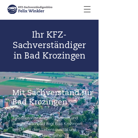
Ihr KFZ-
Sachverständiger
in Bad Krozingen
Mit Sachverstand für
Bad Krozingen
Zwischen Weinbergen, Thermen und
dem Schwarzwald liegt Bad Krozingen –
ein Ort, an dem Lebensqualität und
Technik Hand in Hand gehen.