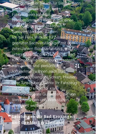
Und genau hier bin ich für Sie da, wenn
Sie nach einem Unfall, beim
Fahrzeugverkauf oder zur
Wertbestimmung Ihres Autos einen
unabhängigen, verlässlichen
Sachverständigen suchen.
Ich bin Felix Winkler, KFZ-Meister und
geprüfter Sachverständiger mit über
zehn Jahren Berufserfahrung, und
unterstütze Sie direkt vor Ort in Bad
Krozingen und Umgebung – schnell,
transparent und persönlich.
Ich komme zu Ihnen nach Bad
Krozingen, Biengen, Schlatt, Hausen
oder Tunsel, begutachte Ihr Fahrzeug
vor Ort und sorge für klare,
nachvollziehbare Gutachten, die von
Versicherungen und Werkstätten
anerkannt werden.
Leistungen für Bad Krozingen
und das Markgräflerland