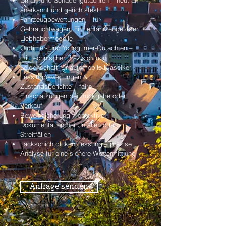
Unfall- und Schadengutachten – neutral,
anerkannt und gerichtsfest
Fahrzeugbewertungen – für
Gebrauchtwagen, Firmenfahrzeuge oder
Liebhabermodelle
Oldtimer- und Youngtimer-Gutachten –
mit technischer Präzision und
Leidenschaft für automobile Klassiker
Leasingbewertungen &
Zustandsberichte – faire
Einschätzungen bei Rückgabe oder
Verkauf
Beweissicherung – objektive
Dokumentation bei Unfällen oder
Streitfällen
Lackschichtdickenmessung – präzise
Analyse für eine sichere Wertermittlung
Anfrage senden