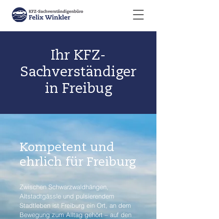
Ihr KFZ-
Sachverständiger
in Freibug
Kompetent und
ehrlich für Freiburg
Zwischen Schwarzwaldhängen,
Altstadtgässle und pulsierendem
Stadtleben ist Freiburg ein Ort, an dem
Bewegung zum Alltag gehört – auf den