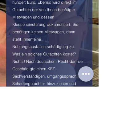
hundert Euro. Ebenso wird direkt im
Gutachten der von Ihnen benötigte
Mietwagen und dessen
Klasseneinstufung dokumentiert. Sie
benötigen keinen Mietwagen, dann
steht Ihnen eine
Nutzungsausfallentschädigung zu.
Was ein solches Gutachten kostet?
Nichts! Nach deutschem Recht darf der
Geschädigte einen KFZ-
Sachverständigen, umgangssprachlich
Schadengutachter, hinzuziehen und
einen Rechtsanwalt. Die Kosten hierfür
trägt die gegnerische Versicherung.
Anfrage senden