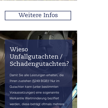
Weitere Infos
Wieso
Unfallgutachten /
Schadengutachten?
Damit Sie alle Leistungen erhalten, die
Ihnen zustehen (§249 BGB)! Nur im
Gutachten kann (unter bestimmten
Voraussetzungen) eine sogenannte
Merkantile Wertminderung beziffert
werden, diese beträgt oftmals mehrere