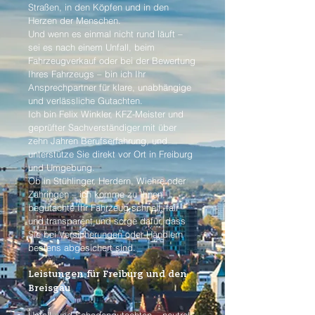
Straßen, in den Köpfen und in den
Herzen der Menschen.
Und wenn es einmal nicht rund läuft –
sei es nach einem Unfall, beim
Fahrzeugverkauf oder bei der Bewertung
Ihres Fahrzeugs – bin ich Ihr
Ansprechpartner für klare, unabhängige
und verlässliche Gutachten.
Ich bin Felix Winkler, KFZ-Meister und
geprüfter Sachverständiger mit über
zehn Jahren Berufserfahrung, und
unterstütze Sie direkt vor Ort in Freiburg
und Umgebung.
Ob in Stühlinger, Herdern, Wiehre oder
Zähringen – ich komme zu Ihnen,
begutachte Ihr Fahrzeug schnell, fair
und transparent und sorge dafür, dass
Sie bei Versicherungen oder Händlern
bestens abgesichert sind.
Leistungen für Freiburg und den
Breisgau