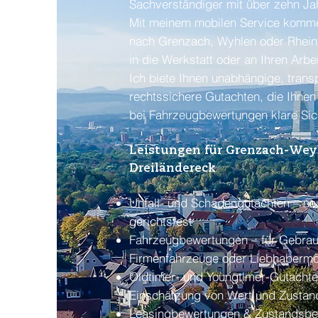
Sachverständiger mit über zehn Ja
Mit meinem mobilen Service komme 
nach Grenzach, Wyhlen oder Rhein
in die Werkstatt oder an Ihren Arbei
Ich biete Ihnen unabhängige, trans
rechtssichere Gutachten, die Ihnen
bei Fahrzeugbewertungen klare Sic
Leistungen für Grenzach-Wey
Dreiländereck
Unfall- und Schadengutachten – neu
gerichtsfest
Fahrzeugbewertungen – für Gebra
Firmenfahrzeuge oder Liebhabermo
Oldtimer- und Youngtimer-Gutachte
Einschätzung von Wert und Zustan
Leasingbewertungen & Zustandsberi