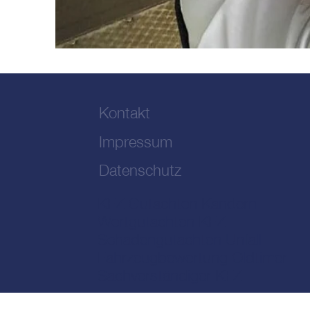
Kontakt
Impressum
Datenschutz
KFZ Gutachten Kandern
Wertgutachten KFZ
Schadengutachten Unfall
Fahrzeugbewertung Oldtimer
Sachverständiger KFZ