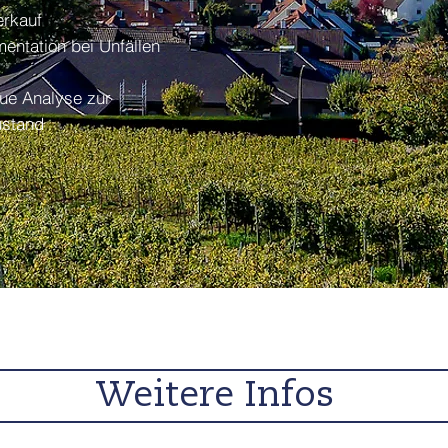
erkauf
entation bei Unfällen
ue Analyse zur
ustand
Weitere Infos