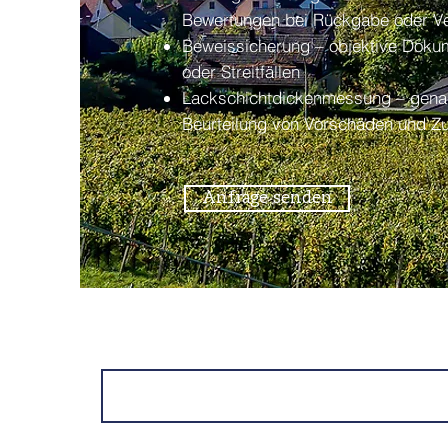
Bewertungen bei Rückgabe oder V
Beweissicherung – objektive Dokum
oder Streitfällen
Lackschichtdickenmessung – gena
Beurteilung von Vorschäden und Z
Anfrage senden