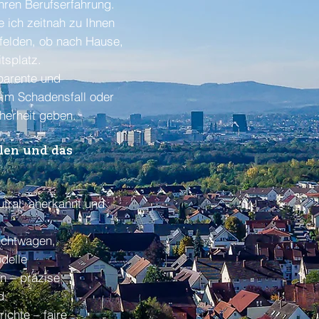
hren Berufserfahrung.
ich zeitnah zu Ihnen
felden, ob nach Hause,
tsplatz.
parente und
 im Schadensfall oder
herheit geben.
len und das
tral, anerkannt und
uchtwagen,
delle
n – präzise
d
chte – faire