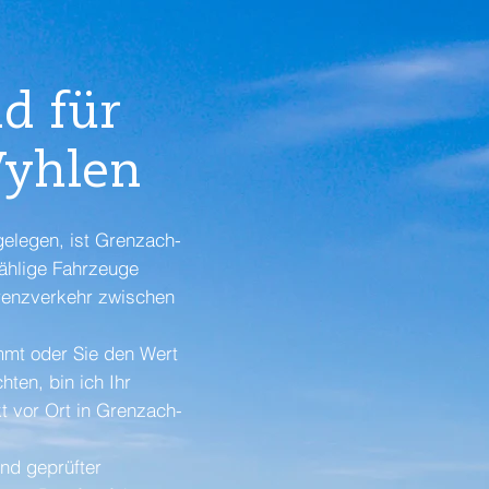
d für
yhlen
elegen, ist Grenzach-
zählige Fahrzeuge
renzverkehr zwischen
mmt oder Sie den Wert
ten, bin ich Ihr
t vor Ort in Grenzach-
und geprüfter